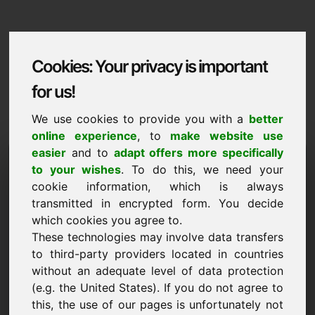
Cookies: Your privacy is important
for us!
We use cookies to provide you with a
better
online experience
, to
make website use
easier
and to
adapt offers more specifically
Domaininformation
to your wishes
. To do this, we need your
cookie information, which is always
Domaininformation | 中國語文
transmitted in encrypted form. You decide
优惠价：500,00 欧元（不含增值税）
which cookies you agree to.
These technologies may involve data transfers
查看 ->
在 Find-Your-Domain.eu 发现更多优质域名
新
to third-party providers located in countries
without an adequate level of data protection
(e.g. the United States). If you do not agree to
你自己的价格
this, the use of our pages is unfortunately not