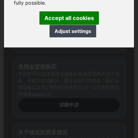
我们总是试图通过全面研究为每个域名确定一个公
fully possible.
平的市场价格。
尽管如此，感兴趣的各方对价格的期望往往与卖方
Accept all cookies
的期望不同。在这种情况下，我们向您提供您的价
格建议
Adjust settings
我的价格建议
免佣金直接购买
你目前可以选择直接从域名所有者那里购买这个域
名，价格为500欧元。通过去除代理佣金，我们目
前能够以比我们的销售伙伴便宜20-30%的价格提
供域名postal.at。
採購申請
关于域名的更多信息